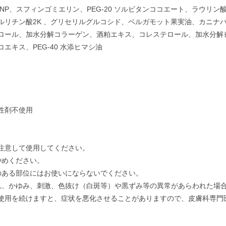
NP、スフィンゴミエリン、PEG-20 ソルビタンココエート、ラウリン
ルリチン酸2K 、グリセリルグルコシド、ベルガモット果実油、カニナ
ロール、加水分解コラーゲン、酒粕エキス、コレステロール、加水分解
キス、PEG-40 水添ヒマシ油
性剤不使用
注意して使用してください。
やめください。
のある部位にはお使いにならないでください。
れ、かゆみ、刺激、色抜け（白斑等）や黒ずみ等の異常があらわれた場
使用を続けますと、症状を悪化させることがありますので、皮膚科専門