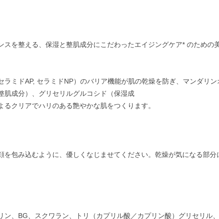
スを整える、保湿と整肌成分にこだわったエイジングケア* のための美
ラミドAP, セラミドNP）のバリア機能が肌の乾燥を防ぎ、マンダリ
整肌成分）、グリセリルグルコシド（保湿成
よるクリアでハリのある艶やかな肌をつくります。
顔を包み込むように、優しくなじませてください。乾燥が気になる部分
リン、BG、スクワラン、トリ（カプリル酸／カプリン酸）グリセリル