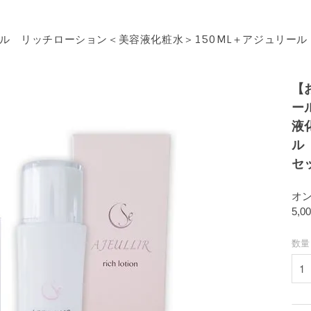
ル リッチローション＜美容液化粧水＞150ML＋アジュリール
【
ー
液
ル
セ
オ
5,0
数量