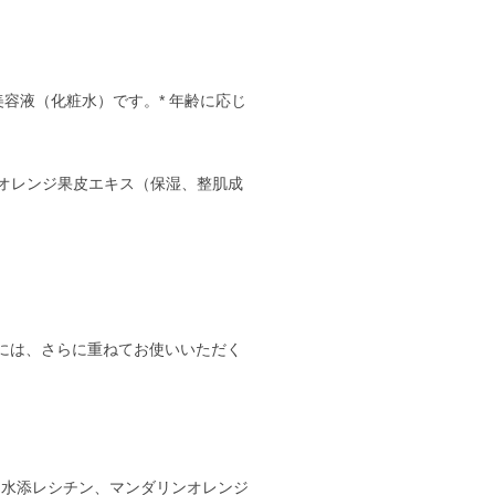
容液（化粧水）です。* 年齢に応じ
ンオレンジ果皮エキス（保湿、整肌成
には、さらに重ねてお使いいただく
、水添レシチン、マンダリンオレンジ