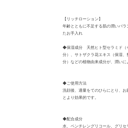
【リッチローション】
年齢とともに不足する肌の潤いバラン
たお手入れ
◆保湿成分 天然ヒト型セラミド（セ
分）、サトザクラ花エキス（保湿、
分）などの植物由来成分が、潤いに
◆ご使用方法
洗顔後、適量をてのひらにとり、お
とより効果的です。
◆配合成分
水、ペンチレングリコール、グリセ