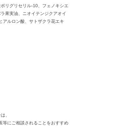
酸ポリグリセリル-10、フェノキシエ
バラ果実油、ニオイテンジクアオイ
ヒアルロン酸、サトザクラ花エキ
合は、
医等にご相談されることをおすすめ